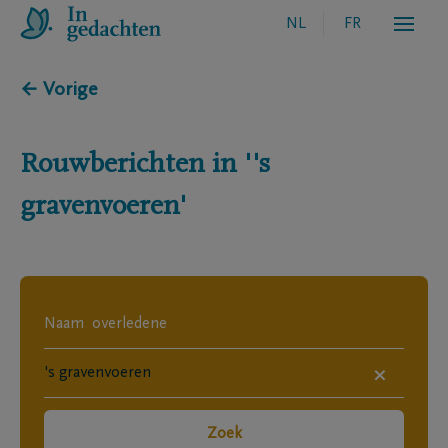
NL
FR
← Vorige
Rouwberichten in
''s
gravenvoeren'
×
Zoek