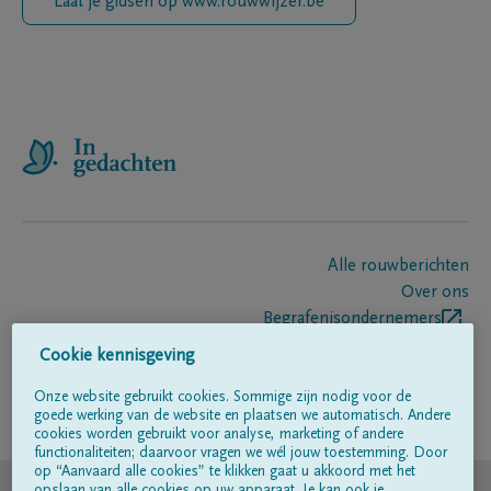
Laat je gidsen op www.rouwwijzer.be
Alle rouwberichten
Over ons
Begrafenisondernemers
Contact
Cookie kennisgeving
Onze website gebruikt cookies. Sommige zijn nodig voor de
goede werking van de website en plaatsen we automatisch. Andere
Volg ons op
cookies worden gebruikt voor analyse, marketing of andere
functionaliteiten; daarvoor vragen we wél jouw toestemming. Door
op “Aanvaard alle cookies” te klikken gaat u akkoord met het
© DELA
opslaan van alle cookies op uw apparaat. Je kan ook je