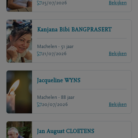
25/07/2026
Bekijken
Kanjana Bibi
BANGPRASERT
Machelen - 51 jaar
21/07/2026
Bekijken
Jacqueline
WYNS
Machelen - 88 jaar
20/07/2026
Bekijken
Jan August
CLOETENS