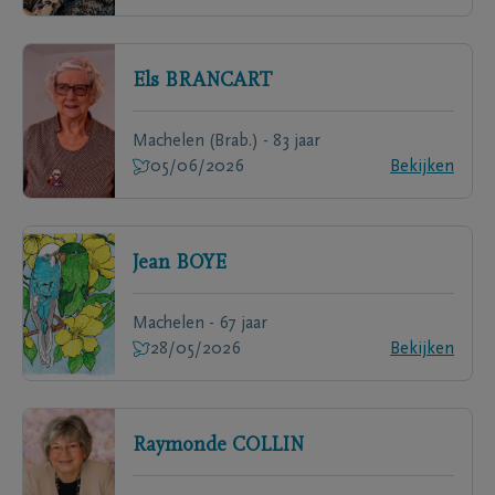
Els
BRANCART
Machelen (Brab.) - 83 jaar
05/06/2026
Bekijken
Jean
BOYE
Machelen - 67 jaar
28/05/2026
Bekijken
Raymonde
COLLIN