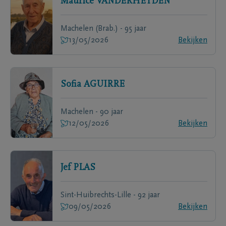
Maurice
VANDERHEYDEN
Machelen (Brab.) - 95 jaar
13/05/2026
Bekijken
Sofia
AGUIRRE
Machelen - 90 jaar
12/05/2026
Bekijken
Jef
PLAS
Sint-Huibrechts-Lille - 92 jaar
09/05/2026
Bekijken