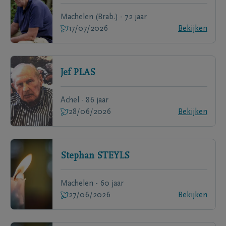
Machelen (Brab.) - 72 jaar
17/07/2026
Bekijken
Jef
PLAS
Achel - 86 jaar
28/06/2026
Bekijken
Stephan
STEYLS
Machelen - 60 jaar
27/06/2026
Bekijken