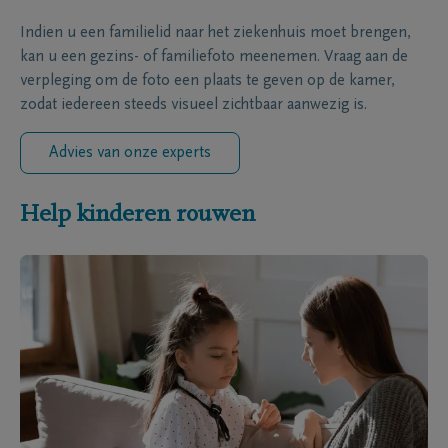
Indien u een familielid naar het ziekenhuis moet brengen,
kan u een gezins- of familiefoto meenemen. Vraag aan de
verpleging om de foto een plaats te geven op de kamer,
zodat iedereen steeds visueel zichtbaar aanwezig is.
Advies van onze experts
Help kinderen rouwen