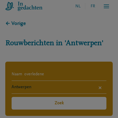
NL
FR
← Vorige
Rouwberichten in
'Antwerpen'
×
Zoek