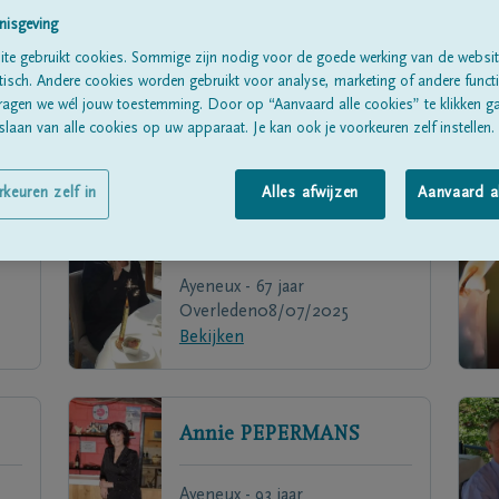
nisgeving
te gebruikt cookies. Sommige zijn nodig voor de goede werking van de websit
sch. Andere cookies worden gebruikt voor analyse, marketing of andere functio
ragen we wél jouw toestemming. Door op “Aanvaard alle cookies” te klikken g
laan van alle cookies op uw apparaat. Je kan ook je voorkeuren zelf instellen.
rkeuren zelf in
Alles afwijzen
Aanvaard a
Ginette
DECHAMBRE
Ayeneux - 67 jaar
Overleden
08/07/2025
Bekijken
Annie
PEPERMANS
Ayeneux - 93 jaar