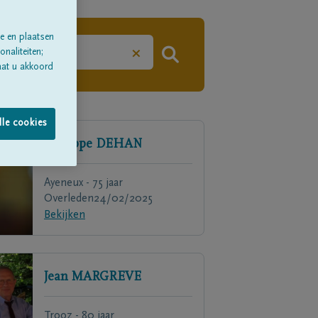
e en plaatsen
×
naliteiten;
aat u akkoord
lle cookies
Philippe
DEHAN
Ayeneux - 75 jaar
Overleden
24/02/2025
Bekijken
Jean
MARGREVE
Trooz - 80 jaar