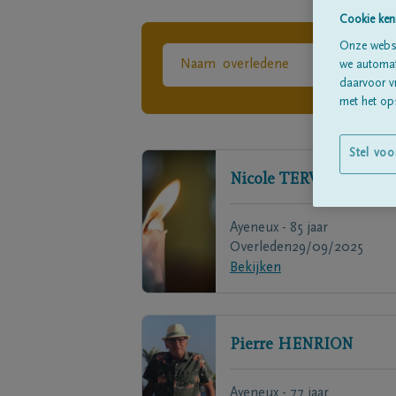
Cookie ken
Onze websi
we automati
daarvoor v
met het ops
Stel voo
Nicole
TERWAGNE
Ayeneux - 85 jaar
Overleden
29/09/2025
Bekijken
Pierre
HENRION
Ayeneux - 77 jaar