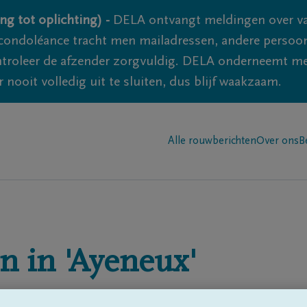
ng tot oplichting) -
DELA ontvangt meldingen over va
ondoléance tracht men mailadressen, andere persoon
controleer de afzender zorgvuldig. DELA onderneemt m
 nooit volledig uit te sluiten, dus blijf waakzaam.
Alle rouwberichten
Over ons
B
n in
'Ayeneux'