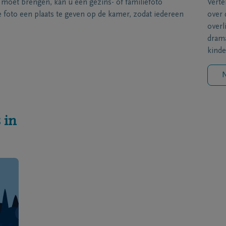
s moet brengen, kan u een gezins- of familiefoto
Verte
foto een plaats te geven op de kamer, zodat iedereen
over 
overl
drama
kinde
N
 in