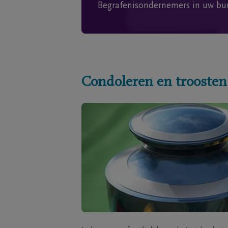
Begrafenisondernemers in uw bu
Condoleren en troosten