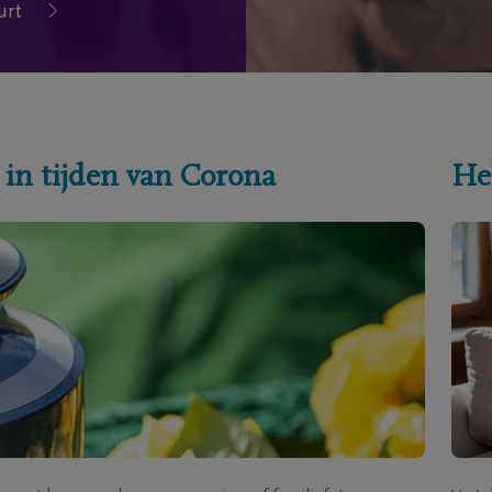
urt
 in tijden van Corona
He