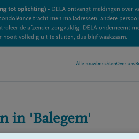
ng tot oplichting) -
DELA ontvangt meldingen over va
ondoléance tracht men mailadressen, andere persoon
controleer de afzender zorgvuldig. DELA onderneemt m
 nooit volledig uit te sluiten, dus blijf waakzaam.
Alle rouwberichten
Over ons
B
n in
'Balegem'