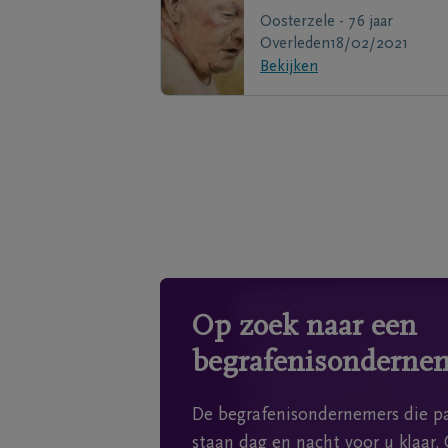
Oosterzele - 76 jaar
Overleden
18/02/2021
Bekijken
Op zoek naar een
begrafenisonderne
De begrafenisondernemers die pa
staan dag en nacht voor u klaar. 