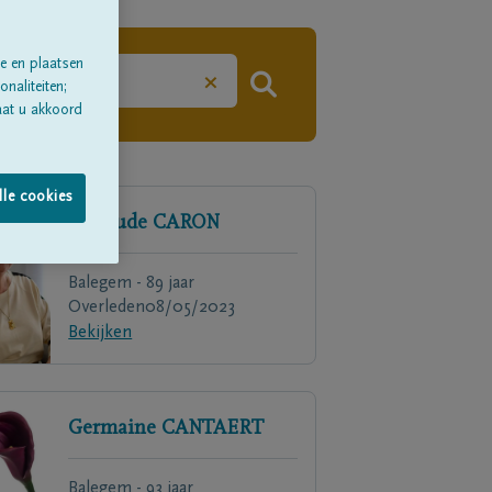
e en plaatsen
×
naliteiten;
aat u akkoord
lle cookies
Gertrude
CARON
Balegem - 89 jaar
Overleden
08/05/2023
Bekijken
Germaine
CANTAERT
Balegem - 93 jaar