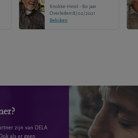
Knokke-Heist - 80 jaar
Overleden
18/02/2021
Bekijken
mer?
rtner zijn van DELA
Ook als er geen