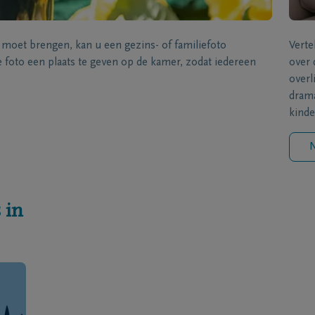
s moet brengen, kan u een gezins- of familiefoto
Verte
foto een plaats te geven op de kamer, zodat iedereen
over 
overl
drama
kinde
N
 in