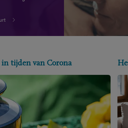
urt
 in tijden van Corona
He