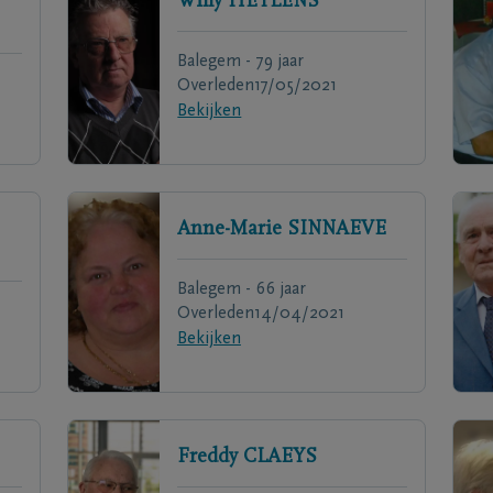
Willy
HEYLENS
Balegem - 79 jaar
Overleden
17/05/2021
Bekijken
Anne-Marie
SINNAEVE
Balegem - 66 jaar
Overleden
14/04/2021
Bekijken
Freddy
CLAEYS