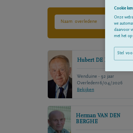
Cookie ken
Onze websi
we automati
daarvoor v
met het ops
Stel voo
Hubert
DE LOOR
Wenduine - 92 jaar
Overleden
16/04/2026
Bekijken
Herman
VAN DEN
BERGHE