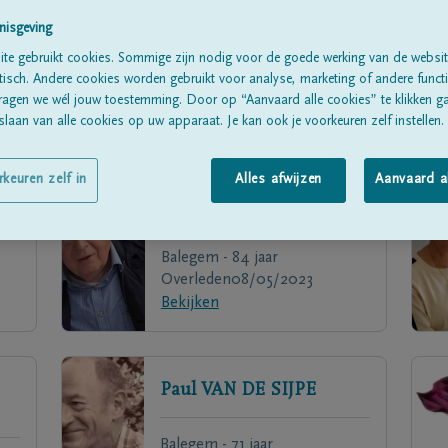
nisgeving
te gebruikt cookies. Sommige zijn nodig voor de goede werking van de websit
sch. Andere cookies worden gebruikt voor analyse, marketing of andere functio
ragen we wél jouw toestemming. Door op “Aanvaard alle cookies” te klikken g
laan van alle cookies op uw apparaat. Je kan ook je voorkeuren zelf instellen.
rkeuren zelf in
Alles afwijzen
Aanvaard a
Marc
VAN DAMME
Balegem - 84 jaar
Overleden
08/05/2023
Bekijken
Paul
VAN DE SIJPE
Balegem - 71 jaar