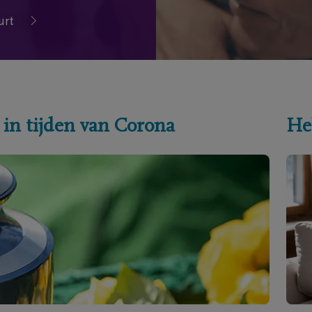
urt
 in tijden van Corona
He