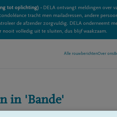
ng tot oplichting) -
DELA ontvangt meldingen over va
ondoléance tracht men mailadressen, andere persoon
controleer de afzender zorgvuldig. DELA onderneemt m
 nooit volledig uit te sluiten, dus blijf waakzaam.
Alle rouwberichten
Over ons
B
n in
'Bande'