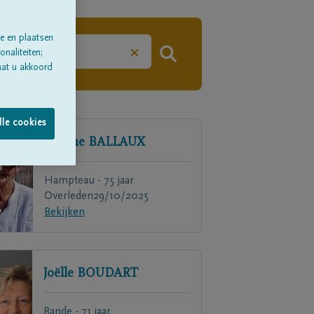
e en plaatsen
×
naliteiten;
aat u akkoord
lle cookies
Nadine
BALLAUX
Hampteau - 75 jaar
Overleden
29/10/2025
Bekijken
Joëlle
BOUDART
Bande - 71 jaar