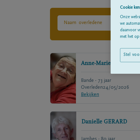
Cookie ken
Onze websi
we automati
daarvoor v
met het ops
Stel voo
Anne-Marie
LAMBERT
Bande - 73 jaar
Overleden
24/05/2026
Bekijken
Danielle
GERARD
Jambes - 80 jaar