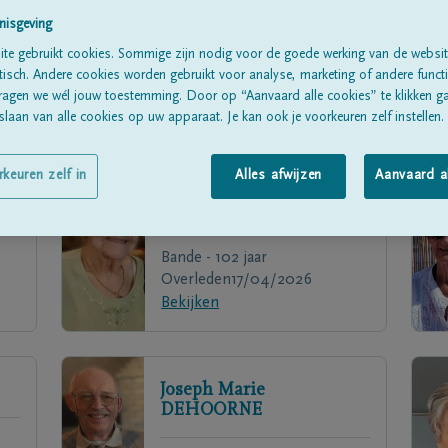
nisgeving
te gebruikt cookies. Sommige zijn nodig voor de goede werking van de websit
sch. Andere cookies worden gebruikt voor analyse, marketing of andere functio
ragen we wél jouw toestemming. Door op “Aanvaard alle cookies” te klikken g
laan van alle cookies op uw apparaat. Je kan ook je voorkeuren zelf instellen.
rkeuren zelf in
Alles afwijzen
Aanvaard a
Irene
CARLIER
Bande - 102 jaar
Overleden
17/04/2026
Bekijken
Joseph Marie
DEHOORNE