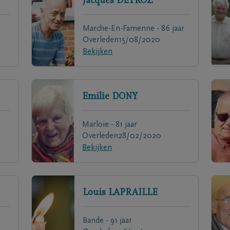
Jacques
DETROZ
Marche-En-Famenne - 86 jaar
Overleden
15/08/2020
Bekijken
Emilie
DONY
Marloie - 81 jaar
Overleden
28/02/2020
Bekijken
Louis
LAPRAILLE
Bande - 91 jaar