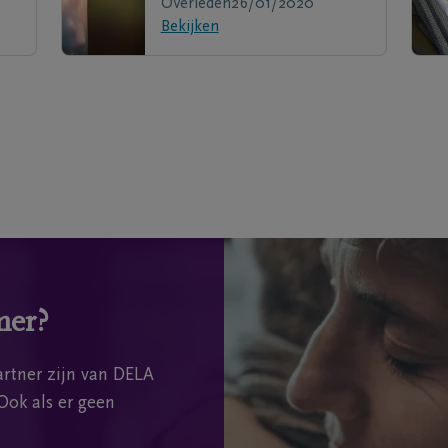
Overleden
26/01/2020
Bekijken
mer?
rtner zijn van DELA
Ook als er geen