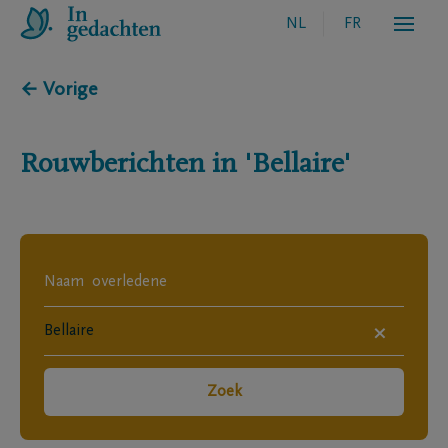
NL
FR
← Vorige
Rouwberichten in
'Bellaire'
×
Zoek