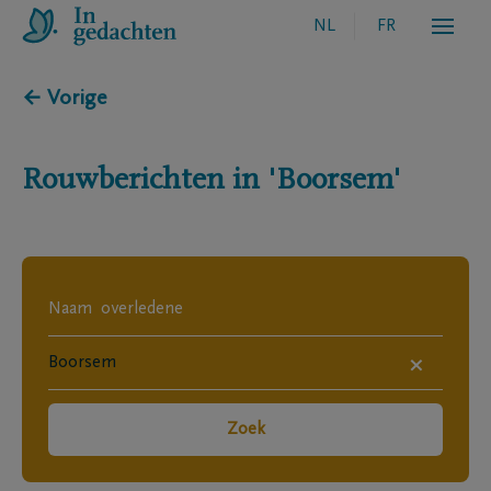
NL
FR
← Vorige
Rouwberichten in
'Boorsem'
×
Zoek