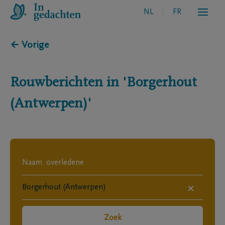
NL
FR
← Vorige
Rouwberichten in
'Borgerhout
(Antwerpen)'
×
Zoek