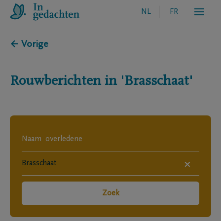
NL
FR
← Vorige
Rouwberichten in
'Brasschaat'
×
Zoek