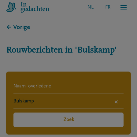
NL
FR
← Vorige
Rouwberichten in
'Bulskamp'
×
Zoek