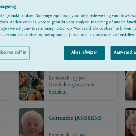
nisgeving
te gebruikt cookies. Sommige zijn nodig voor de goede werking van de websit
sch. Andere cookies worden gebruikt voor analyse, marketing of andere functio
ragen we wél jouw toestemming. Door op “Aanvaard alle cookies” te klikken g
laan van alle cookies op uw apparaat. Je kan ook je voorkeuren zelf instellen.
rkeuren zelf in
Alles afwijzen
Aanvaard a
X
Maria
VAES
Bunsbeek - 93 jaar
Overleden
15/02/2026
Bekijken
Germaine
JANSSENS
Bunsbeek - 90 jaar