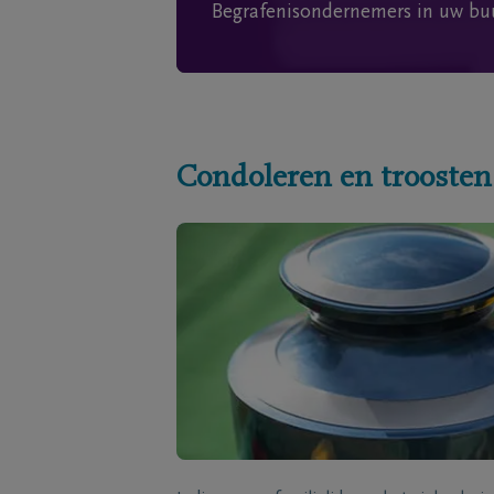
Begrafenisondernemers in uw bu
Condoleren en troosten