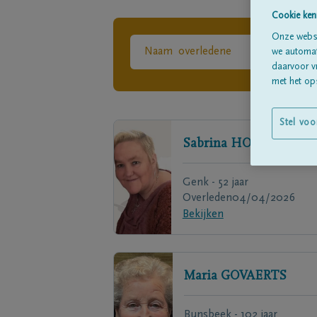
Cookie ken
Onze websi
we automati
daarvoor v
met het ops
Stel voo
Sabrina
HOMBROUCK
Genk - 52 jaar
Overleden
04/04/2026
Bekijken
Maria
GOVAERTS
Bunsbeek - 102 jaar