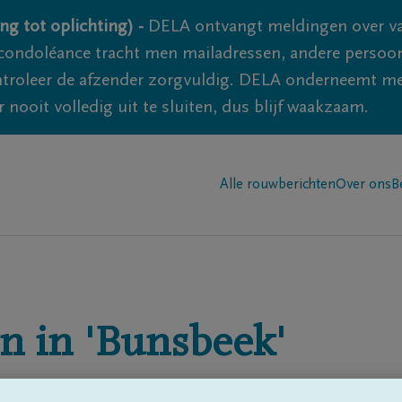
ng tot oplichting) -
DELA ontvangt meldingen over va
ondoléance tracht men mailadressen, andere persoon
controleer de afzender zorgvuldig. DELA onderneemt m
 nooit volledig uit te sluiten, dus blijf waakzaam.
Alle rouwberichten
Over ons
B
n in
'Bunsbeek'