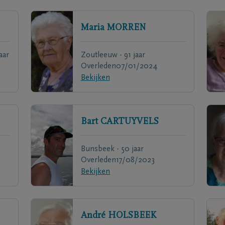
Maria
MORREN
aar
Zoutleeuw - 91 jaar
Overleden
07/01/2024
Bekijken
Bart
CARTUYVELS
Bunsbeek - 50 jaar
Overleden
17/08/2023
Bekijken
André
HOLSBEEK