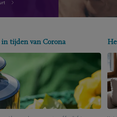
urt
 in tijden van Corona
He