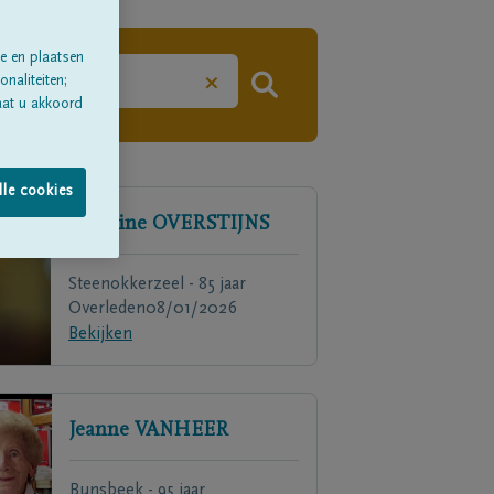
e en plaatsen
×
naliteiten;
aat u akkoord
lle cookies
Jeannine
OVERSTIJNS
Steenokkerzeel - 85 jaar
Overleden
08/01/2026
Bekijken
Jeanne
VANHEER
Bunsbeek - 95 jaar