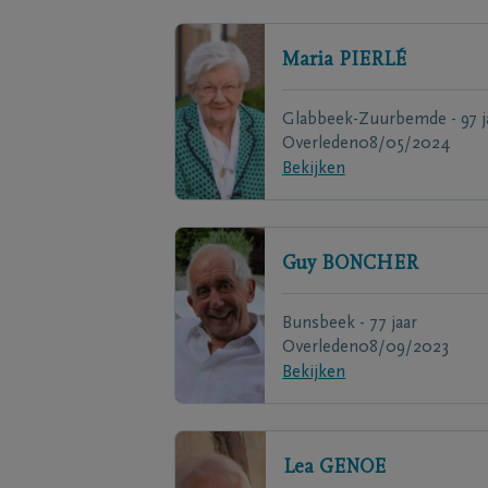
Maria
PIERLÉ
Glabbeek-Zuurbemde - 97 j
Overleden
08/05/2024
Bekijken
Guy
BONCHER
Bunsbeek - 77 jaar
Overleden
08/09/2023
Bekijken
Lea
GENOE