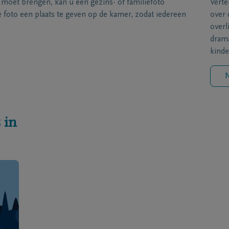
s moet brengen, kan u een gezins- of familiefoto
Verte
foto een plaats te geven op de kamer, zodat iedereen
over 
overl
drama
kinde
N
 in