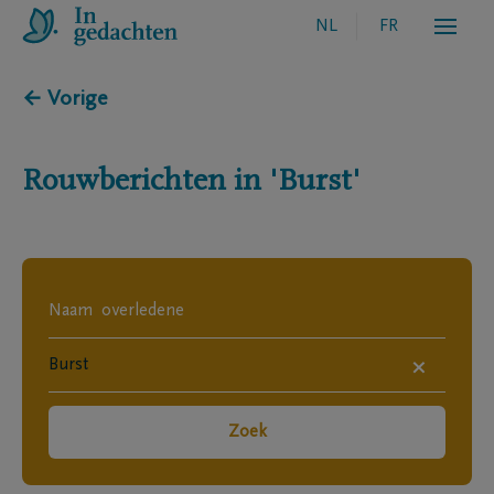
NL
FR
← Vorige
Rouwberichten in
'Burst'
×
Zoek