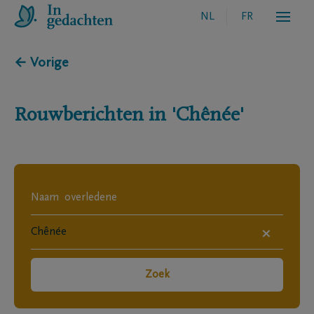
NL
FR
← Vorige
Rouwberichten in
'Chênée'
×
Zoek