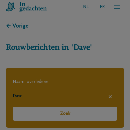
NL
FR
← Vorige
Rouwberichten in
'Dave'
×
Zoek