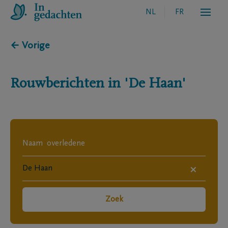
NL
FR
← Vorige
Rouwberichten in
'De Haan'
×
Zoek