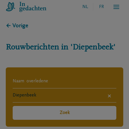
NL
FR
← Vorige
Rouwberichten in
'Diepenbeek'
×
Zoek