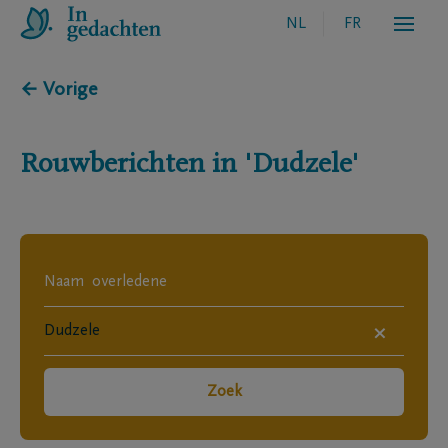
NL
FR
← Vorige
Rouwberichten in
'Dudzele'
×
Zoek