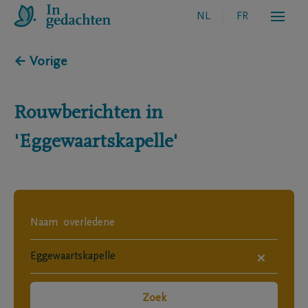
NL
FR
← Vorige
Rouwberichten in
'Eggewaartskapelle'
×
Zoek