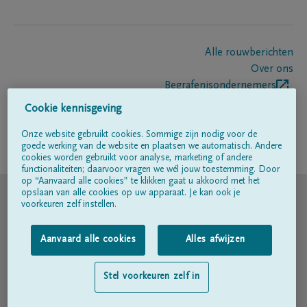
Alle rouwberichten
Over ons
Begrafenisondernemers
Contact
Cookie kennisgeving
Onze website gebruikt cookies. Sommige zijn nodig voor de
goede werking van de website en plaatsen we automatisch. Andere
Volg ons op
cookies worden gebruikt voor analyse, marketing of andere
functionaliteiten; daarvoor vragen we wél jouw toestemming. Door
op “Aanvaard alle cookies” te klikken gaat u akkoord met het
© DELA
opslaan van alle cookies op uw apparaat. Je kan ook je
voorkeuren zelf instellen.
Gebruiksvoorwaarden
Aanvaard alle cookies
Alles afwijzen
Privacyverklaring
Stel voorkeuren zelf in
Toegankelijkheidsverklaring