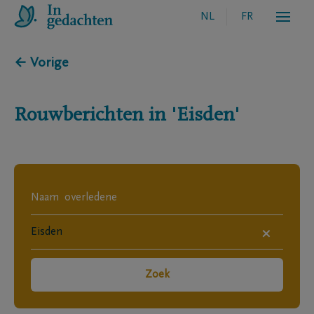
NL
FR
← Vorige
Rouwberichten in
'Eisden'
×
Zoek