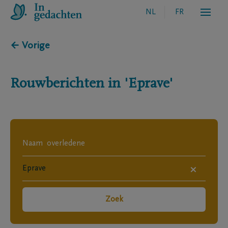
NL
FR
← Vorige
Rouwberichten in
'Eprave'
×
Zoek