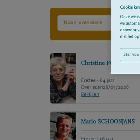
Cookie ken
Onze websi
we automati
daarvoor v
met het ops
Stel voo
Christine
FONDER
Erezee - 64 jaar
Overleden
26/03/2026
Bekijken
Mario
SCHOONJANS
Erezee - 56 jaar