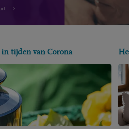
urt
 in tijden van Corona
He