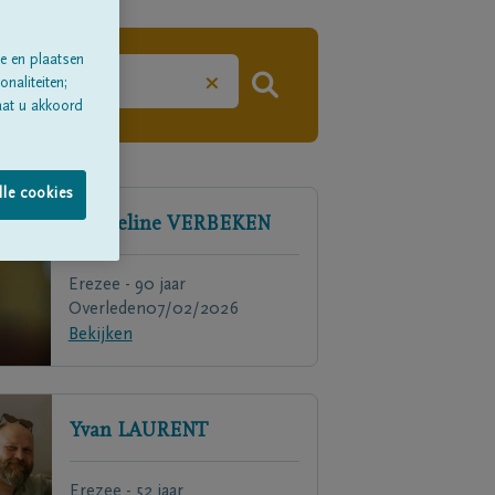
e en plaatsen
×
naliteiten;
aat u akkoord
lle cookies
Jacqueline
VERBEKEN
Erezee - 90 jaar
Overleden
07/02/2026
Bekijken
Yvan
LAURENT
Erezee - 52 jaar