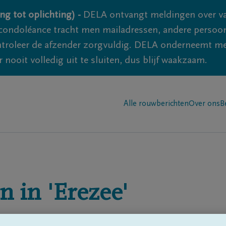
ng tot oplichting) -
DELA ontvangt meldingen over va
ondoléance tracht men mailadressen, andere persoon
controleer de afzender zorgvuldig. DELA onderneemt m
 nooit volledig uit te sluiten, dus blijf waakzaam.
Alle rouwberichten
Over ons
B
n in
'Erezee'