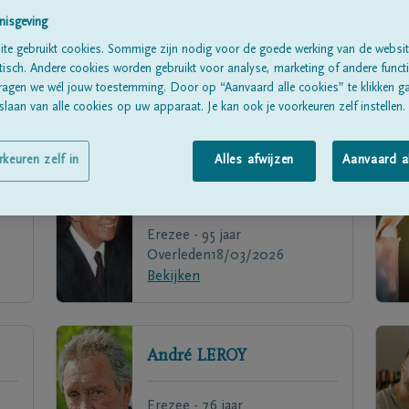
nisgeving
te gebruikt cookies. Sommige zijn nodig voor de goede werking van de websit
sch. Andere cookies worden gebruikt voor analyse, marketing of andere functio
ragen we wél jouw toestemming. Door op “Aanvaard alle cookies” te klikken g
laan van alle cookies op uw apparaat. Je kan ook je voorkeuren zelf instellen.
rkeuren zelf in
Alles afwijzen
Aanvaard a
Roger
DECAMP
Erezee - 95 jaar
Overleden
18/03/2026
Bekijken
André
LEROY
Erezee - 76 jaar