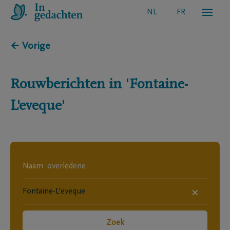
NL
FR
← Vorige
Rouwberichten in
'Fontaine-
L'eveque'
×
Zoek