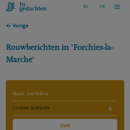
NL
FR
← Vorige
Rouwberichten in
'Forchies-la-
Marche'
×
Zoek