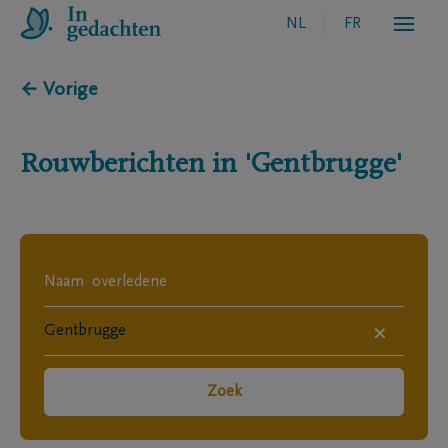
NL
FR
← Vorige
Rouwberichten in
'Gentbrugge'
×
Zoek