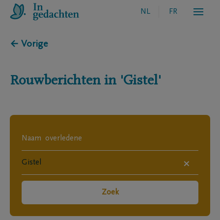
NL
FR
← Vorige
Rouwberichten in
'Gistel'
×
Zoek