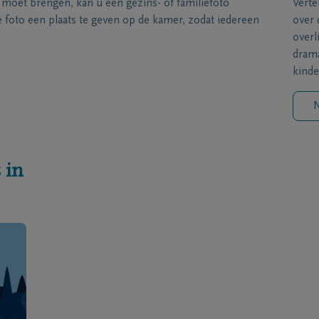
s moet brengen, kan u een gezins- of familiefoto
Verte
foto een plaats te geven op de kamer, zodat iedereen
over 
overl
drama
kinde
N
 in