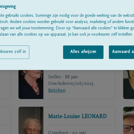
nisgeving
te gebruikt cookies. Sommige zijn nodig voor de goede werking van de websit
sch. Andere cookies worden gebruikt voor analyse, marketing of andere functio
ragen we wél jouw toestemming. Door op “Aanvaard alle cookies” te klikken g
laan van alle cookies op uw apparaat. Je kan ook je voorkeuren zelf instellen.
rkeuren zelf in
Alles afwijzen
Aanvaard a
Nicole
PANIER
Seilles - 88 jaar
Overleden
10/06/2025
Bekijken
Marie-Louise
LEONARD
Grandvoir - 94 jaar