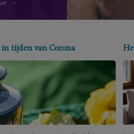
urt
 in tijden van Corona
He