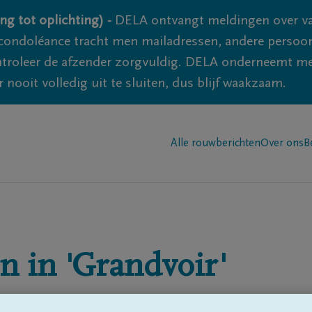
ng tot oplichting) -
DELA ontvangt meldingen over va
ondoléance tracht men mailadressen, andere persoon
controleer de afzender zorgvuldig. DELA onderneemt m
 nooit volledig uit te sluiten, dus blijf waakzaam.
Alle rouwberichten
Over ons
B
n in
'Grandvoir'