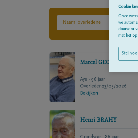
Cookie ken
Onze websi
we automati
daarvoor v
met het ops
Stel voo
Marcel
GEORGES
Aye - 96 jaar
Overleden
23/05/2026
Bekijken
Henri
BRAHY
Grandvoir - 86 jaar