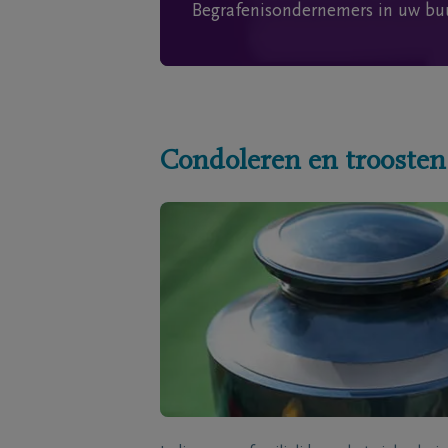
Begrafenisondernemers in uw bu
Condoleren en troosten