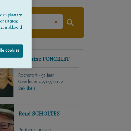
e en plaatsen
×
naliteiten;
aat u akkoord
lle cookies
Ghislaine
PONCELET
Rochefort - 97 jaar
Overleden
02/07/2022
Bekijken
René
SCHOLTES
Petitvoir - 91 jaar