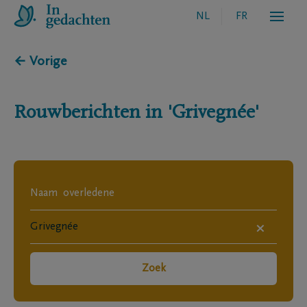
NL
FR
← Vorige
Rouwberichten in
'Grivegnée'
×
Zoek