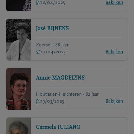
18/04/2025
Bekijken
José
BIJNENS
Zoersel - 88 jaar
01/04/2025
Bekijken
Annie
MAGDELYNS
Houthalen-Helchteren - 82 jaar
19/03/2025
Bekijken
Carmela
IULIANO