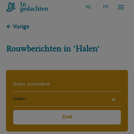
NL
FR
← Vorige
Rouwberichten in
'Halen'
×
Zoek