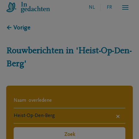
NL
FR
← Vorige
Rouwberichten in
'Heist-Op-Den-
Berg'
×
Zoek