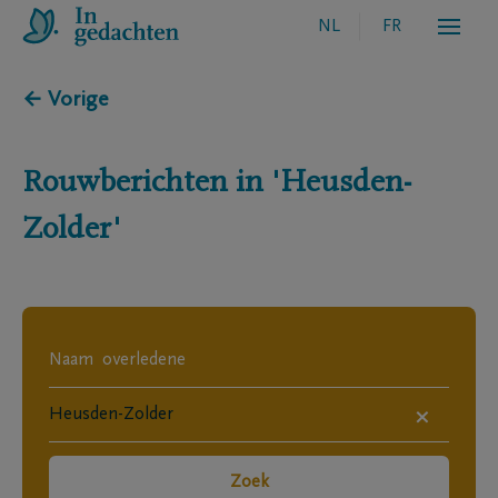
NL
FR
← Vorige
Rouwberichten in
'Heusden-
Zolder'
×
Zoek