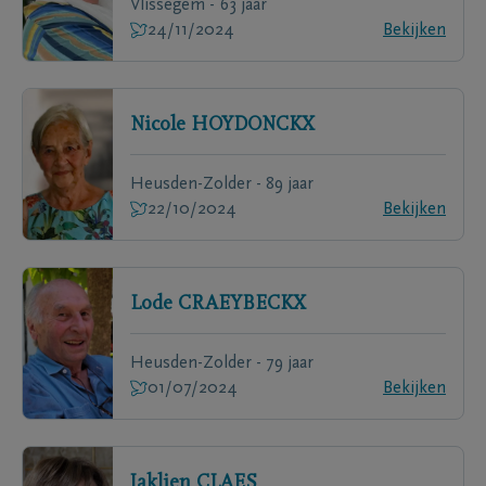
Vlissegem - 63 jaar
24/11/2024
Bekijken
Nicole
HOYDONCKX
Heusden-Zolder - 89 jaar
22/10/2024
Bekijken
Lode
CRAEYBECKX
Heusden-Zolder - 79 jaar
01/07/2024
Bekijken
Jaklien
CLAES