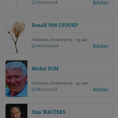
16/06/2026
Bekijken
Ronald
VAN OPDORP
Hoboken (Antwerpen) - 69 jaar
06/06/2026
Bekijken
Michel
DOM
Hoboken (Antwerpen) - 90 jaar
28/05/2026
Bekijken
Stan
WAUTERS