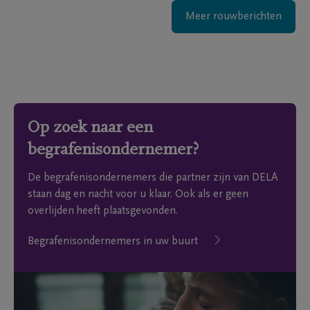
Meer rouwberichten
Op zoek naar een
begrafenisondernemer?
De begrafenisondernemers die partner zijn van DELA
staan dag en nacht voor u klaar. Ook als er geen
overlijden heeft plaatsgevonden.
Begrafenisondernemers in uw buurt