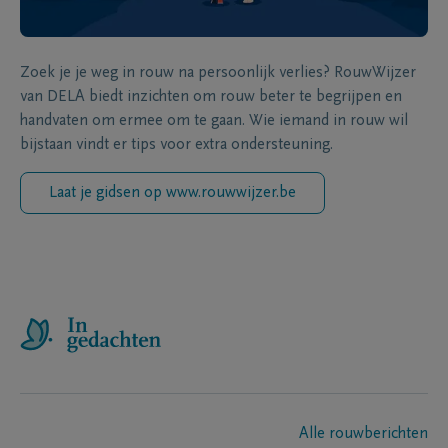
Zoek je je weg in rouw na persoonlijk verlies? RouwWijzer
van DELA biedt inzichten om rouw beter te begrijpen en
handvaten om ermee om te gaan. Wie iemand in rouw wil
bijstaan vindt er tips voor extra ondersteuning.
Laat je gidsen op www.rouwwijzer.be
Alle rouwberichten