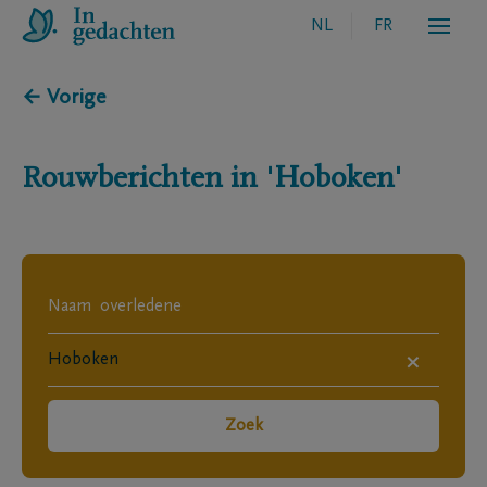
NL
FR
← Vorige
Rouwberichten in
'Hoboken'
×
Zoek