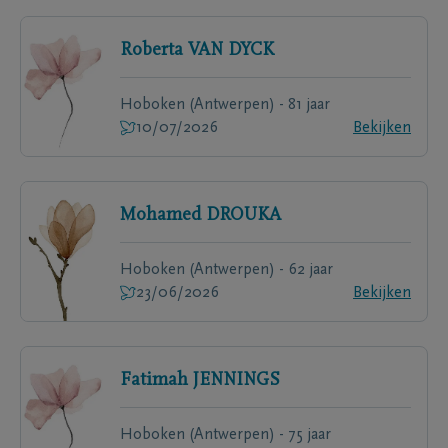
Roberta
VAN DYCK
Hoboken (Antwerpen) - 81 jaar
10/07/2026
Bekijken
Mohamed
DROUKA
Hoboken (Antwerpen) - 62 jaar
23/06/2026
Bekijken
Fatimah
JENNINGS
Hoboken (Antwerpen) - 75 jaar