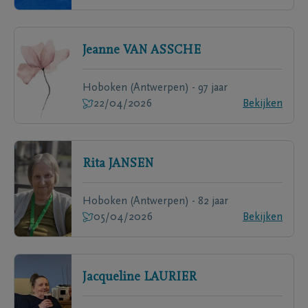
Jeanne
VAN ASSCHE
Hoboken (Antwerpen) - 97 jaar
22/04/2026
Bekijken
Rita
JANSEN
Hoboken (Antwerpen) - 82 jaar
05/04/2026
Bekijken
Jacqueline
LAURIER