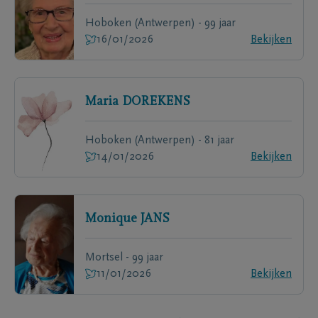
Hoboken (Antwerpen) - 99 jaar
16/01/2026
Bekijken
Maria
DOREKENS
Hoboken (Antwerpen) - 81 jaar
14/01/2026
Bekijken
Monique
JANS
Mortsel - 99 jaar
11/01/2026
Bekijken