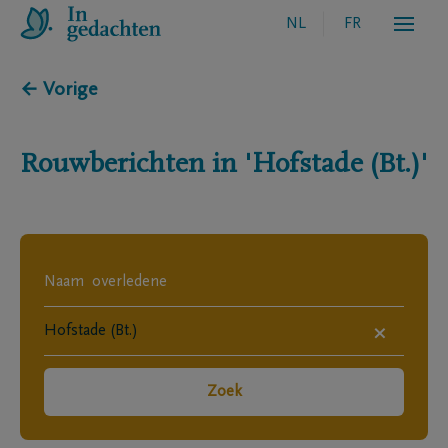
NL
FR
← Vorige
Rouwberichten in
'Hofstade (Bt.)'
×
Zoek