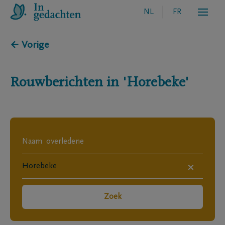
NL
FR
← Vorige
Rouwberichten in
'Horebeke'
×
Zoek