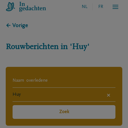
NL
FR
← Vorige
Rouwberichten in
'Huy'
×
Zoek