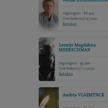
Noëlla
DEBRABANDE
Ingooigem - 86 jaar
Overleden
27/12/2021
Bekijken
Leentje Magdalena
MEERSCHMAN
Ingooigem - 99 jaar
Overleden
10/11/2020
Bekijken
Andréa
VLAEMYNCK