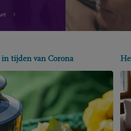
urt
 in tijden van Corona
He