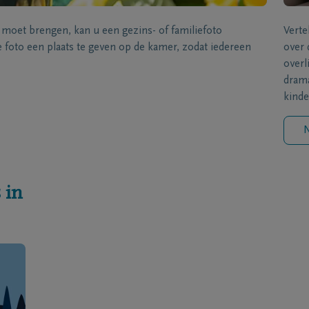
s moet brengen, kan u een gezins- of familiefoto
Verte
foto een plaats te geven op de kamer, zodat iedereen
over 
overl
drama
kinde
N
 in