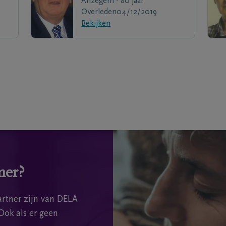
Anzegem - 80 jaar
Overleden
04/12/2019
Bekijken
mer?
rtner zijn van DELA
Ook als er geen