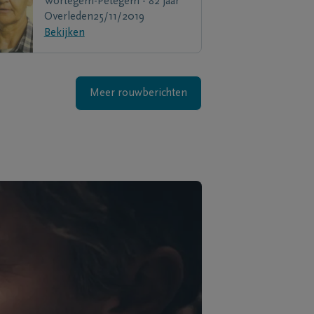
Wortegem-Petegem - 82 jaar
Overleden
25/11/2019
Bekijken
Meer rouwberichten