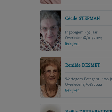
Cécile
STEPMAN
Ingooigem - 97 jaar
Overleden
18/01/2023
Bekijken
Renilde
DESMET
Wortegem-Petegem - 100 ja
Overleden
17/08/2022
Bekijken