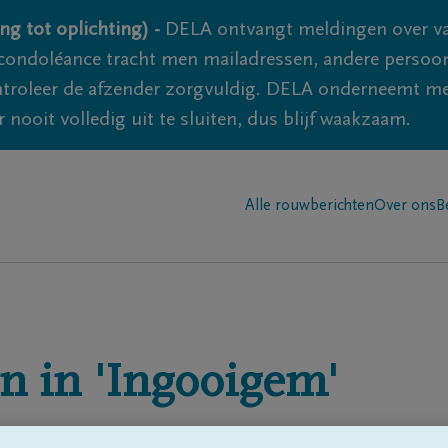
ng tot oplichting) -
DELA ontvangt meldingen over va
ondoléance tracht men mailadressen, andere persoon
controleer de afzender zorgvuldig. DELA onderneemt m
 nooit volledig uit te sluiten, dus blijf waakzaam.
Alle rouwberichten
Over ons
B
n in
'Ingooigem'