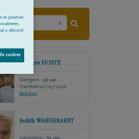
e en plaatsen
×
naliteiten;
aat u akkoord
lle cookies
Georges
HOSTE
Waregem - 98 jaar
Overleden
01/05/2026
Bekijken
Judith
WAEGEBAERT
Ingooigem - 89 jaar