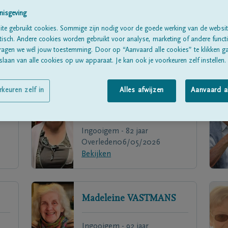
nisgeving
te gebruikt cookies. Sommige zijn nodig voor de goede werking van de websit
sch. Andere cookies worden gebruikt voor analyse, marketing of andere functio
ragen we wél jouw toestemming. Door op “Aanvaard alle cookies” te klikken g
laan van alle cookies op uw apparaat. Je kan ook je voorkeuren zelf instellen.
rkeuren zelf in
Alles afwijzen
Aanvaard a
Monique
DOMECYN
Ingooigem - 82 jaar
Overleden
06/05/2026
Bekijken
Madeleine
VASTMANS
Ingooigem - 92 jaar