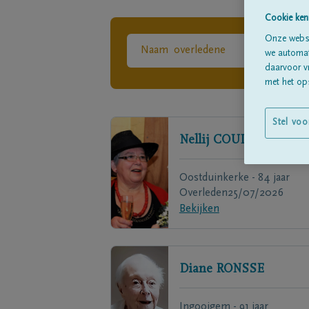
Cookie ken
Onze websi
we automati
daarvoor v
met het ops
Stel voo
Nellij
COUDIJZER
Oostduinkerke - 84 jaar
Overleden
25/07/2026
Bekijken
Diane
RONSSE
Ingooigem - 91 jaar