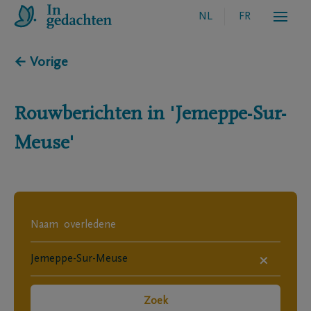
NL
FR
← Vorige
Rouwberichten in
'Jemeppe-Sur-
Meuse'
×
Zoek