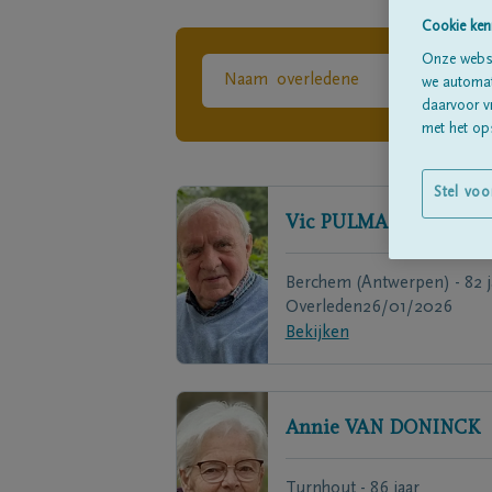
Cookie ken
Onze websi
we automati
daarvoor v
met het ops
Stel voo
Vic
PULMANS
Berchem (Antwerpen) - 82 j
Overleden
26/01/2026
Bekijken
Annie
VAN DONINCK
Turnhout - 86 jaar