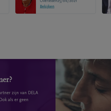
Overleden
25/06/2021
Bekijken
mer?
rtner zijn van DELA
Ook als er geen