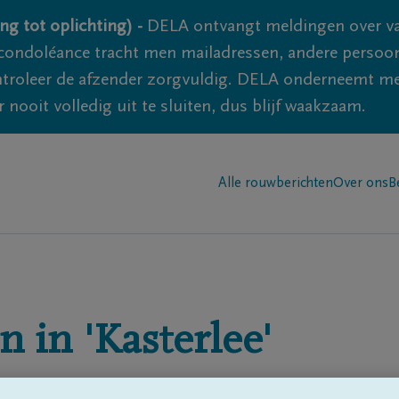
ng tot oplichting) -
DELA ontvangt meldingen over va
ondoléance tracht men mailadressen, andere persoon
controleer de afzender zorgvuldig. DELA onderneemt m
 nooit volledig uit te sluiten, dus blijf waakzaam.
Alle rouwberichten
Over ons
B
n in
'Kasterlee'