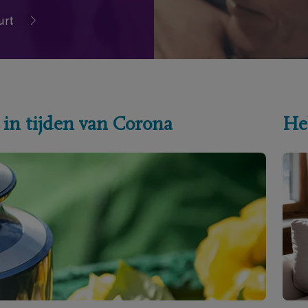
urt
 in tijden van Corona
He