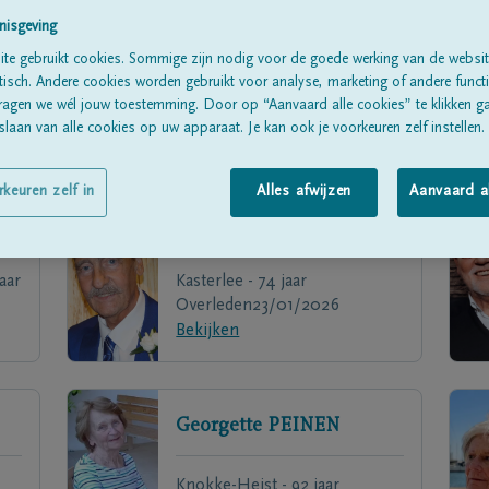
nisgeving
te gebruikt cookies. Sommige zijn nodig voor de goede werking van de websit
sch. Andere cookies worden gebruikt voor analyse, marketing of andere functio
ragen we wél jouw toestemming. Door op “Aanvaard alle cookies” te klikken g
laan van alle cookies op uw apparaat. Je kan ook je voorkeuren zelf instellen.
rkeuren zelf in
Alles afwijzen
Aanvaard a
Theodorus
HENRAAT
aar
Kasterlee - 74 jaar
Overleden
23/01/2026
Bekijken
Georgette
PEINEN
Knokke-Heist - 92 jaar