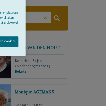
e en plaatsen
×
naliteiten;
aat u akkoord
lle cookies
Huub
VAN DEN HOUT
Kasterlee - 81 jaar
Overleden
07/12/2025
Bekijken
Monique
AGEMANS
De Haan - 81 jaar