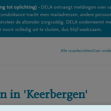
ng tot oplichting) -
DELA ontvangt meldingen over va
ondoléance tracht men mailadressen, andere persoon
controleer de afzender zorgvuldig. DELA onderneemt m
 nooit volledig uit te sluiten, dus blijf waakzaam.
Alle rouwberichten
Over ons
B
n in
'Keerbergen'