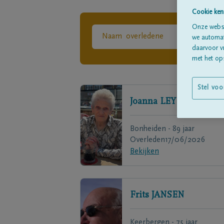
Cookie ken
Onze websi
we automati
daarvoor v
met het ops
Stel voo
Joanna
LEYS
Bonheiden - 89 jaar
Overleden
17/06/2026
Bekijken
Frits
JANSEN
Keerbergen - 75 jaar