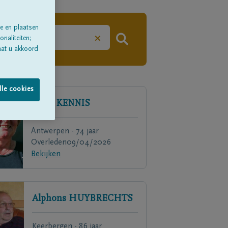
e en plaatsen
×
naliteiten;
aat u akkoord
lle cookies
Chris
KENNIS
Antwerpen - 74 jaar
Overleden
09/04/2026
Bekijken
Alphons
HUYBRECHTS
Keerbergen - 86 jaar