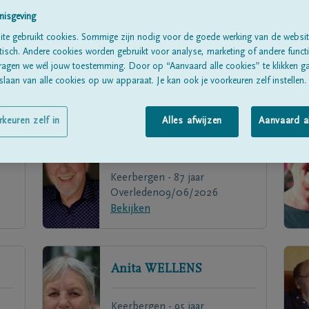
nisgeving
te gebruikt cookies. Sommige zijn nodig voor de goede werking van de websit
sch. Andere cookies worden gebruikt voor analyse, marketing of andere functio
ragen we wél jouw toestemming. Door op “Aanvaard alle cookies” te klikken g
laan van alle cookies op uw apparaat. Je kan ook je voorkeuren zelf instellen.
rkeuren zelf in
Alles afwijzen
Aanvaard a
Karel
AERTS
Keerbergen - 87 jaar
Overleden
09/06/2026
Bekijken
Anita
WELLENS
Keerbergen - 95 jaar