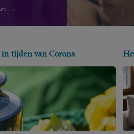
urt
 in tijden van Corona
He