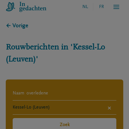
NL
FR
← Vorige
Rouwberichten in
'Kessel-Lo
(Leuven)'
×
Zoek