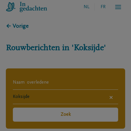
NL
FR
← Vorige
Rouwberichten in
'Koksijde'
×
Zoek