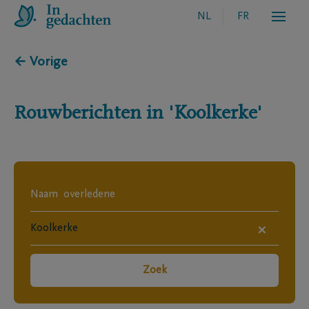
NL
FR
← Vorige
Rouwberichten in
'Koolkerke'
×
Zoek