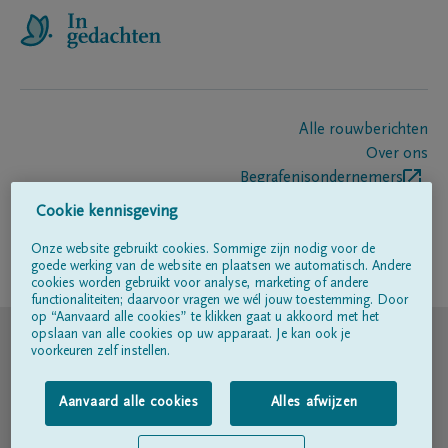
Alle rouwberichten
Over ons
Begrafenisondernemers
Contact
Cookie kennisgeving
Onze website gebruikt cookies. Sommige zijn nodig voor de
goede werking van de website en plaatsen we automatisch. Andere
Volg ons op
cookies worden gebruikt voor analyse, marketing of andere
functionaliteiten; daarvoor vragen we wél jouw toestemming. Door
op “Aanvaard alle cookies” te klikken gaat u akkoord met het
© DELA
opslaan van alle cookies op uw apparaat. Je kan ook je
voorkeuren zelf instellen.
Gebruiksvoorwaarden
Aanvaard alle cookies
Alles afwijzen
Privacyverklaring