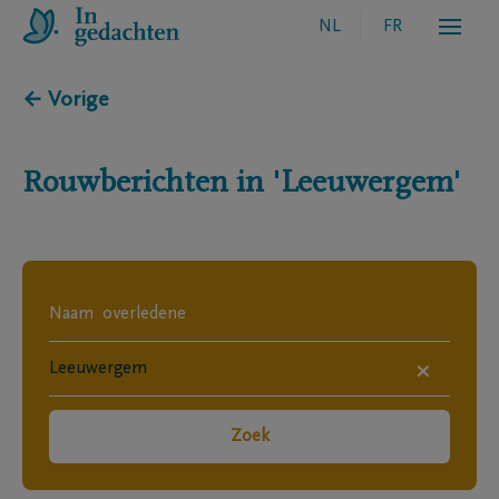
NL
FR
← Vorige
Rouwberichten in
'Leeuwergem'
×
Zoek