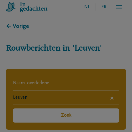
NL
FR
← Vorige
Rouwberichten in
'Leuven'
×
Zoek