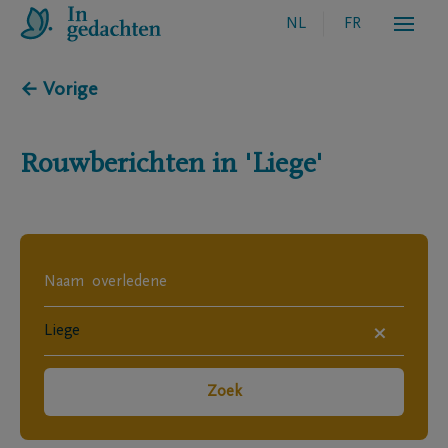
NL
FR
← Vorige
Rouwberichten in
'Liege'
×
Zoek