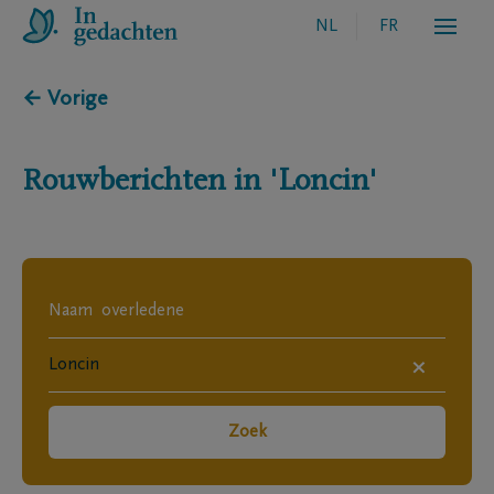
NL
FR
← Vorige
Rouwberichten in
'Loncin'
×
Zoek