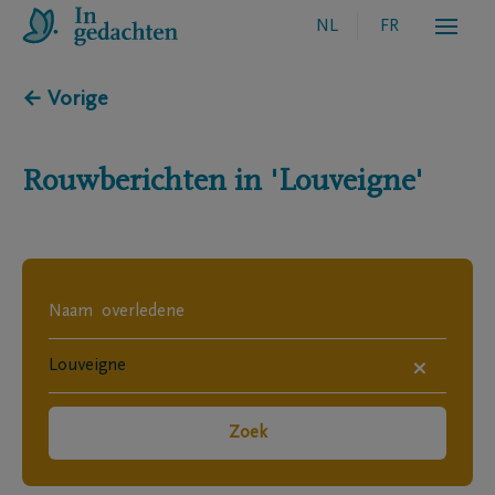
NL
FR
← Vorige
Rouwberichten in
'Louveigne'
×
Zoek