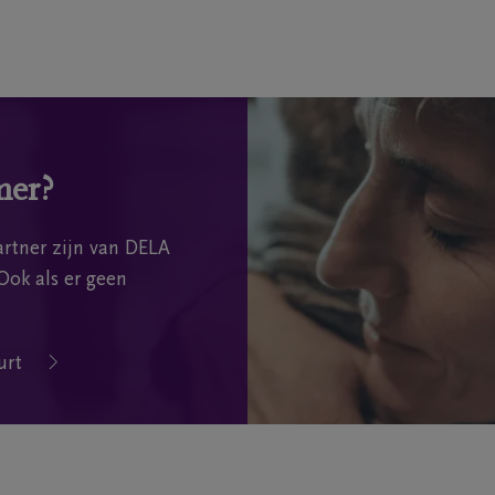
mer?
rtner zijn van DELA
Ook als er geen
urt