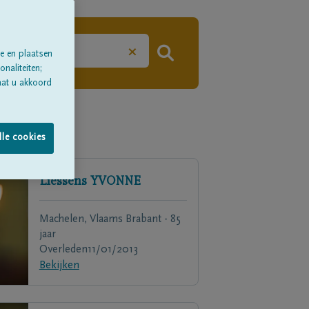
×
e en plaatsen
naliteiten;
aat u akkoord
lle cookies
Liessens
YVONNE
Machelen, Vlaams Brabant - 85
jaar
Overleden
11/01/2013
Bekijken