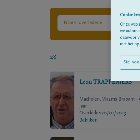
Cookie ken
Onze websi
we automati
daarvoor v
met het ops
28
Stel voo
Leon
TRAPPENIERS
Machelen, Vlaams Brabant - 
jaar
Overleden
20/01/2013
Bekijken