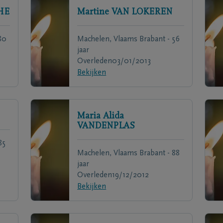
HE
Martine
VAN LOKEREN
80
Machelen, Vlaams Brabant - 56
jaar
Overleden
03/01/2013
Bekijken
Maria Alida
VANDENPLAS
85
Machelen, Vlaams Brabant - 88
jaar
Overleden
19/12/2012
Bekijken