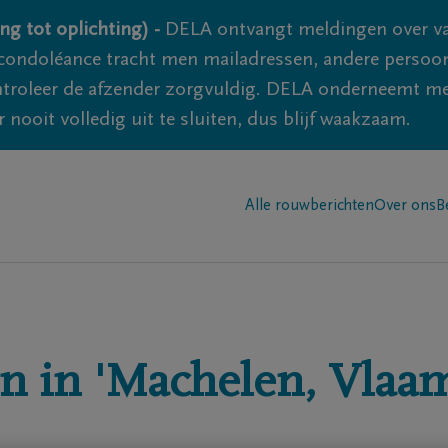
ng tot oplichting) -
DELA ontvangt meldingen over va
ondoléance tracht men mailadressen, andere persoon
controleer de afzender zorgvuldig. DELA onderneemt m
 nooit volledig uit te sluiten, dus blijf waakzaam.
Alle rouwberichten
Over ons
B
n in
'Machelen, Vlaam