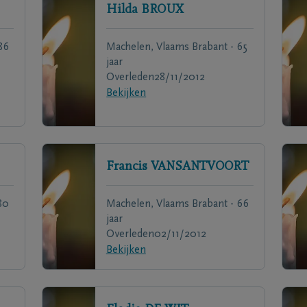
Hilda
BROUX
86
Machelen, Vlaams Brabant - 65
jaar
Overleden
28/11/2012
Bekijken
Francis
VANSANTVOORT
80
Machelen, Vlaams Brabant - 66
jaar
Overleden
02/11/2012
Bekijken