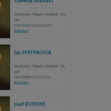
Lodewijk
BEKAERT
Machelen, Vlaams Brabant - 82
jaar
Overleden
24/10/2012
Bekijken
Jan
SPEYBROUCK
Machelen, Vlaams Brabant - 85
jaar
Overleden
11/10/2012
Bekijken
Jozef
KUPPENS