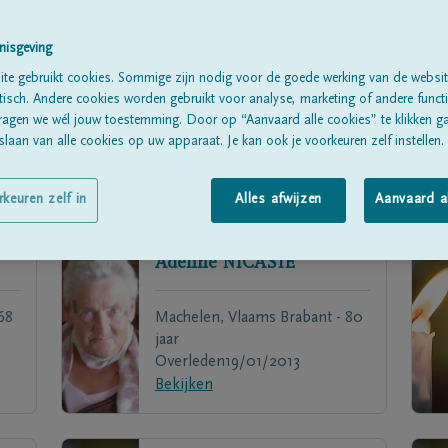
nisgeving
te gebruikt cookies. Sommige zijn nodig voor de goede werking van de websit
sch. Andere cookies worden gebruikt voor analyse, marketing of andere functio
ragen we wél jouw toestemming. Door op “Aanvaard alle cookies” te klikken g
laan van alle cookies op uw apparaat. Je kan ook je voorkeuren zelf instellen.
rkeuren zelf in
Alles afwijzen
Aanvaard a
Adeline
NICASIE
68
Machelen, Vlaams Brabant - 80
jaar
Overleden
19/01/2013
Bekijken