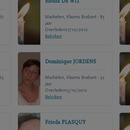
Elodia
DE WIT
67
Machelen, Vlaams Brabant - 85
jaar
Overleden
27/10/2012
Bekijken
Dominique
JORDENS
65
Machelen, Vlaams Brabant - 52
jaar
Overleden
15/10/2012
Bekijken
Frieda
PLASQUY