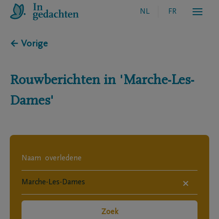
NL
FR
← Vorige
Rouwberichten in
'Marche-Les-
Dames'
×
Zoek