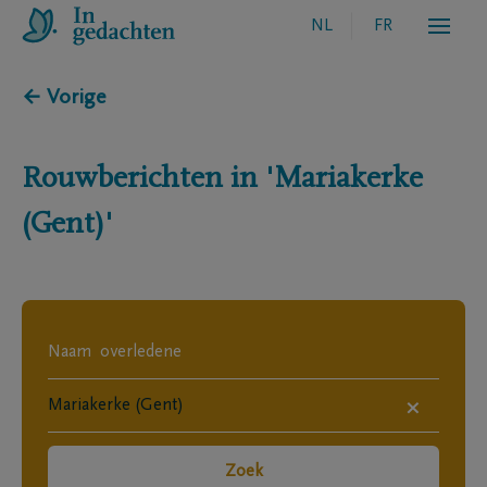
NL
FR
← Vorige
Rouwberichten in
'Mariakerke
(Gent)'
×
Zoek